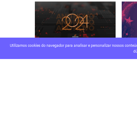
Utilizamos cookies do navegador para analisar e personalizar nossos conteú
08/01/2024
wDISCOVER
22/12/2
dú
Bem-vindo 2024
Boas F
Ler mais
Ler mais