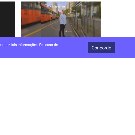
oletar tais informações. Em caso de
Concordo
ISCOVER
06/09/2023
wDISCOVER
s
THE DISCOVERERS – CONHEÇA O
PHELIPE OBERST
Ler mais